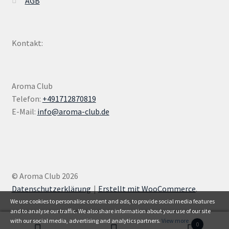
AGB
Kontakt:
Aroma Club
Telefon:
+491712870819
E-Mail:
info@aroma-club.de
© Aroma Club 2026
Datenschutzerklärung
Erstellt mit WooCommerce
.
We use cookies to personalise content and ads, to provide social media features
and to analyse our traffic. We also share information about your use of our site
with our social media, advertising and analytics partners.
View more
0