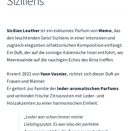
Siziliens
Mein Konto
Aroma Blog
Sicilian Leather
ist ein exklusives Parfum von
Memo
, das
Duftberatung & FAQ
den leuchtenden Geist Siziliens in einer intensiven und
zugleich eleganten olfaktorischen Komposition einfängt.
Ein Duft, der auf die sonnige italienische Insel entführt, wo
Meereswinde auf die rauchigen Echos des Ätna treffen.
Kreiert 2021 von
Yann Vasnier
, richtet sich dieser Duft an
Frauen und Männer.
Er gehört zur Familie der
leder-aromatischen Parfums
und verbindet frische Zitrusnoten mit Leder- und
Holzakzenten zu einer harmonischen Einheit.
„Leder war schon immer meine
Lieblingszutat. Es war also der perfekte