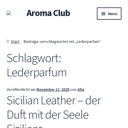
Aroma Club
Zur
Zum
Menü
Navigation
Inhalt
springen
springen
Willkommen
Start
Beiträge verschlagwortet mit „Lederparfum“
Shop
Schlagwort:
Damendüfte
Lederparfum
Herrendüfte
Unisex-Düfte
Veröffentlicht am
November 12, 2025
von
Alla
Sicilian Leather – der
Sets
Duft mit der Seele
Warenkorb