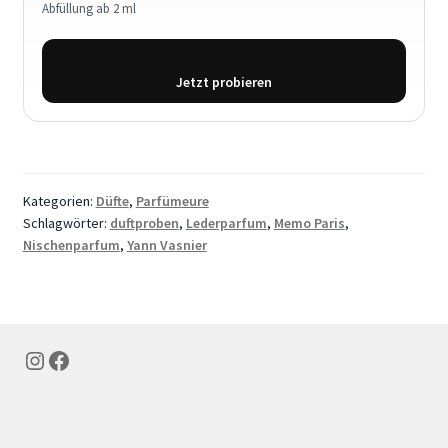
Abfüllung ab 2 ml
Jetzt probieren
Kategorien:
Düfte
,
Parfümeure
Schlagwörter:
duftproben
,
Lederparfum
,
Memo Paris
,
Nischenparfum
,
Yann Vasnier
Instagram
Facebook