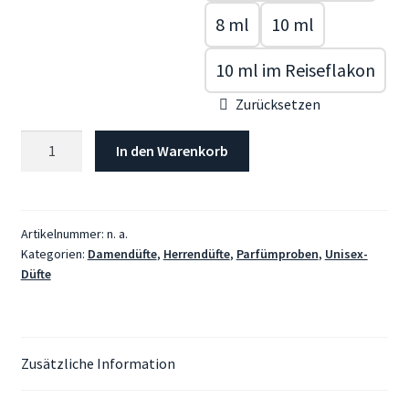
8 ml
10 ml
10 ml im Reiseflakon
Zurücksetzen
MEMO,
In den Warenkorb
Sicilian
Leather
Menge
Artikelnummer:
n. a.
Kategorien:
Damendüfte
,
Herrendüfte
,
Parfümproben
,
Unisex-
Düfte
Zusätzliche Information