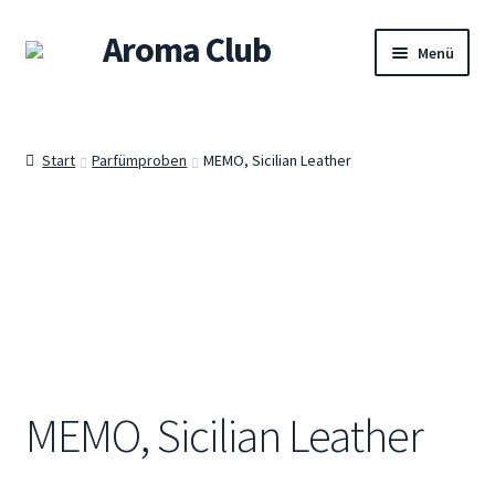
Aroma Club
Zur
Zum
Menü
Navigation
Inhalt
springen
springen
Willkommen
Start
Parfümproben
MEMO, Sicilian Leather
Shop
Damendüfte
Herrendüfte
Unisex-Düfte
Sets
MEMO, Sicilian Leather
Warenkorb