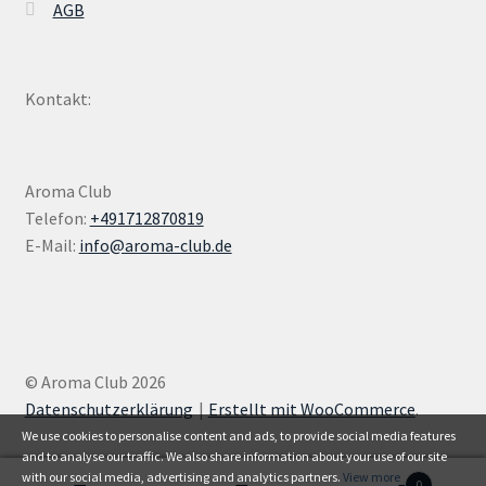
AGB
Kontakt:
Aroma Club
Telefon:
+491712870819
E-Mail:
info@aroma-club.de
© Aroma Club 2026
Datenschutzerklärung
Erstellt mit WooCommerce
.
We use cookies to personalise content and ads, to provide social media features
and to analyse our traffic. We also share information about your use of our site
with our social media, advertising and analytics partners.
View more
0