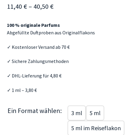
Preisspanne:
11,40
€
–
40,50
€
Mein Konto
11,40 €
Aroma Blog
100 % originale Parfums
bis
Abgefüllte Duftproben aus Originalflakons
40,50 €
Duftberatung & FAQ
✓ Kostenloser Versand ab 70 €
✓ Sichere Zahlungsmethoden
✓ DHL-Lieferung für 4,80 €
✓ 1 ml – 3,80 €
Ein Format wählen:
3 ml
5 ml
5 ml im Reiseflakon