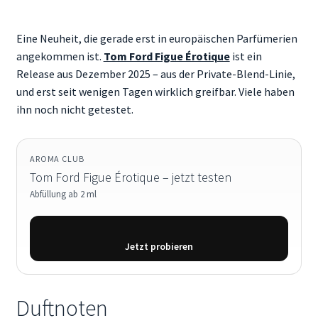
Mein Konto
Eine Neuheit, die gerade erst in europäischen Parfümerien
Aroma Blog
angekommen ist.
Tom Ford Figue Érotique
ist ein
Release aus Dezember 2025 – aus der Private-Blend-Linie,
Duftberatung & FAQ
und erst seit wenigen Tagen wirklich greifbar. Viele haben
ihn noch nicht getestet.
AROMA CLUB
Tom Ford Figue Érotique – jetzt testen
Abfüllung ab 2 ml
Jetzt probieren
Duftnoten