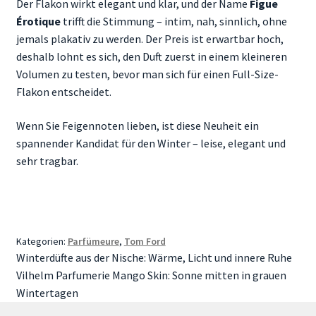
Der Flakon wirkt elegant und klar, und der Name
Figue
Érotique
trifft die Stimmung – intim, nah, sinnlich, ohne
jemals plakativ zu werden. Der Preis ist erwartbar hoch,
deshalb lohnt es sich, den Duft zuerst in einem kleineren
Volumen zu testen, bevor man sich für einen Full-Size-
Flakon entscheidet.
Wenn Sie Feigennoten lieben, ist diese Neuheit ein
spannender Kandidat für den Winter – leise, elegant und
sehr tragbar.
Kategorien:
Parfümeure
,
Tom Ford
Beitragsnavigation
Vorheriger
Winterdüfte aus der Nische: Wärme, Licht und innere Ruhe
Beitrag:
Nächster
Vilhelm Parfumerie Mango Skin: Sonne mitten in grauen
Beitrag:
Wintertagen