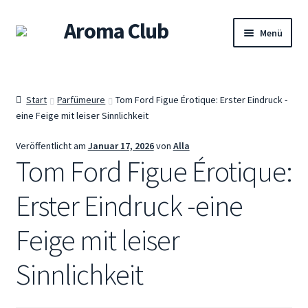
Aroma Club
Zur
Zum
Menü
Navigation
Inhalt
springen
springen
Willkommen
Start
Parfümeure
Tom Ford Figue Érotique: Erster Eindruck -
Shop
eine Feige mit leiser Sinnlichkeit
Damendüfte
Veröffentlicht am
Januar 17, 2026
von
Alla
Tom Ford Figue Érotique:
Herrendüfte
Erster Eindruck -eine
Unisex-Düfte
Feige mit leiser
Sets
Sinnlichkeit
Warenkorb