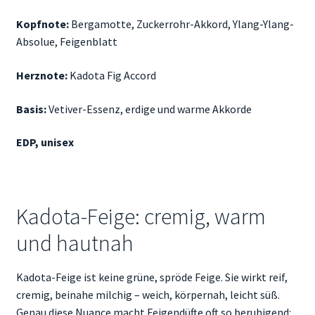
Kopfnote:
Bergamotte, Zuckerrohr-Akkord, Ylang-Ylang-
Absolue, Feigenblatt
Herznote:
Kadota Fig Accord
Basis:
Vetiver-Essenz, erdige und warme Akkorde
EDP, unisex
Kadota-Feige: cremig, warm
und hautnah
Kadota-Feige ist keine grüne, spröde Feige. Sie wirkt reif,
cremig, beinahe milchig – weich, körpernah, leicht süß.
Genau diese Nuance macht Feigendüfte oft so beruhigend: