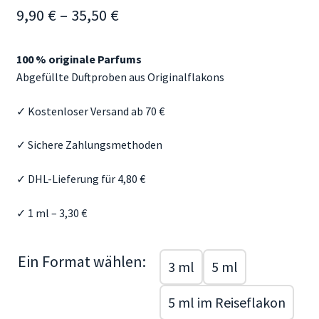
Preisspanne:
9,90
€
–
35,50
€
Mein Konto
9,90 €
Aroma Blog
100 % originale Parfums
bis
Abgefüllte Duftproben aus Originalflakons
35,50 €
Duftberatung & FAQ
✓ Kostenloser Versand ab 70 €
✓ Sichere Zahlungsmethoden
✓ DHL-Lieferung für 4,80 €
✓ 1 ml – 3,30 €
Ein Format wählen:
3 ml
5 ml
5 ml im Reiseflakon