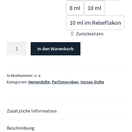
8 ml
10 ml
10 ml im Reiseflakon
Zurücksetzen
Tom
In den Warenkorb
Ford,
Ombré
Leather
Menge
Artikelnummer:
n. a.
Kategorien:
Herrendüfte
,
Parfümproben
,
Unisex-Düfte
Zusätzliche Information
Beschreibung