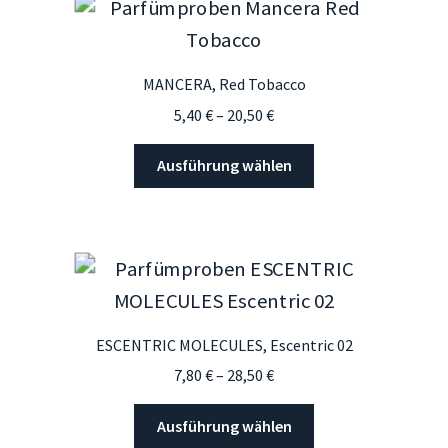
MANCERA, Red Tobacco
Preisspanne:
5,40
€
–
20,50
€
5,40 €
Dieses
bis
Ausführung wählen
Produkt
20,50 €
weist
mehrere
Varianten
auf.
Die
Optionen
ESCENTRIC MOLECULES, Escentric 02
können
Preisspanne:
7,80
€
–
28,50
€
auf
7,80 €
der
Dieses
bis
Ausführung wählen
Produktseite
Produkt