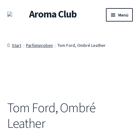
Aroma Club
Zur
Zum
Menü
Navigation
Inhalt
springen
springen
Willkommen
Start
Parfümproben
Tom Ford, Ombré Leather
Shop
Damendüfte
Herrendüfte
Unisex-Düfte
Tom Ford, Ombré
Sets
Leather
Warenkorb