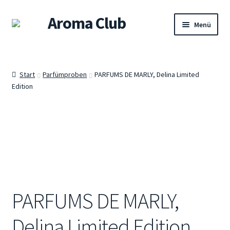
Aroma Club
Zur
Zum
Menü
Navigation
Inhalt
springen
springen
Willkommen
Start
Parfümproben
PARFUMS DE MARLY, Delina Limited
Shop
Edition
Damendüfte
Herrendüfte
Unisex-Düfte
Sets
PARFUMS DE MARLY,
Warenkorb
Delina Limited Edition