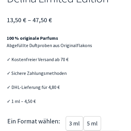
Mein Konto
Preisspanne:
13,50
€
–
47,50
€
Aroma Blog
13,50 €
Duftberatung & FAQ
100 % originale Parfums
bis
Abgefüllte Duftproben aus Originalflakons
47,50 €
✓ Kostenfreier Versand ab 70 €
✓ Sichere Zahlungsmethoden
✓ DHL-Lieferung für 4,80 €
✓ 1 ml – 4,50 €
Ein Format wählen:
3 ml
5 ml