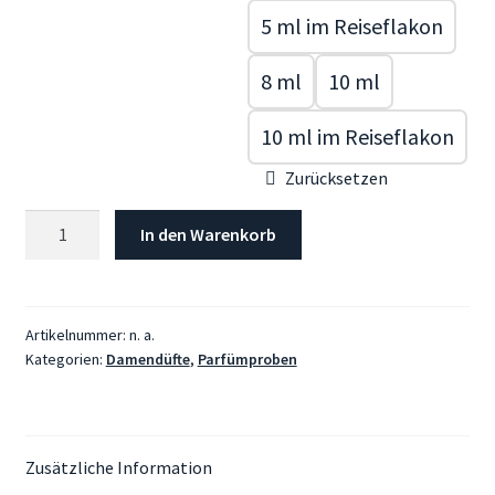
5 ml im Reiseflakon
8 ml
10 ml
10 ml im Reiseflakon
Zurücksetzen
PARFUMS
In den Warenkorb
DE
MARLY,
Delina
Limited
Artikelnummer:
n. a.
Kategorien:
Damendüfte
,
Parfümproben
Edition
Menge
Zusätzliche Information