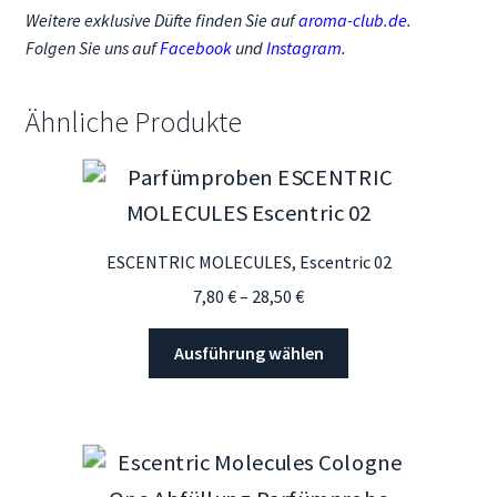
Weitere exklusive Düfte finden Sie auf
aroma-club.de
.
Folgen Sie uns auf
Facebook
und
Instagram
.
Ähnliche Produkte
ESCENTRIC MOLECULES, Escentric 02
Preisspanne:
7,80
€
–
28,50
€
7,80 €
Dieses
bis
Ausführung wählen
Produkt
28,50 €
weist
mehrere
Varianten
auf.