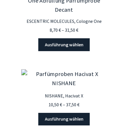
Die
Optionen
können
ESCENTRIC MOLECULES, Cologne One
auf
Preisspanne:
8,70
€
–
31,50
€
der
8,70 €
Produktseite
Dieses
bis
Ausführung wählen
gewählt
Produkt
31,50 €
werden
weist
mehrere
Varianten
auf.
Die
Optionen
NISHANE, Hacivat X
können
Preisspanne:
10,50
€
–
37,50
€
auf
10,50 €
der
Dieses
bis
Ausführung wählen
Produktseite
Produkt
37,50 €
gewählt