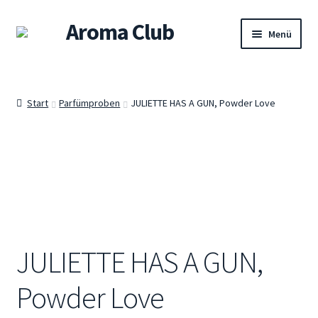
Aroma Club
Zur
Zum
Menü
Navigation
Inhalt
springen
springen
Willkommen
Start
Parfümproben
JULIETTE HAS A GUN, Powder Love
Shop
Damendüfte
Herrendüfte
Unisex-Düfte
JULIETTE HAS A GUN,
Sets
Powder Love
Warenkorb