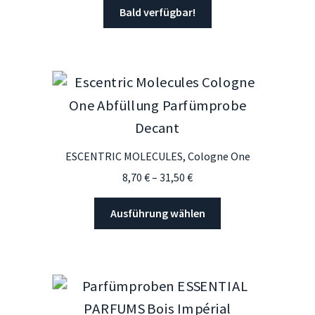
bis
Bald verfügbar!
54,50 €
ESCENTRIC MOLECULES, Cologne One
Preisspanne:
8,70
€
–
31,50
€
8,70 €
Dieses
bis
Ausführung wählen
Produkt
31,50 €
weist
mehrere
Varianten
auf.
Die