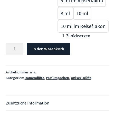
5 ml im Reiseflakon
8 ml
10 ml
10 ml im Reiseflakon
Zurücksetzen
JULIETTE
In den Warenkorb
HAS
A
GUN,
Powder
Artikelnummer:
n. a.
Kategorien:
Damendüfte
,
Parfümproben
,
Unisex-Düfte
Love
Menge
Zusätzliche Information