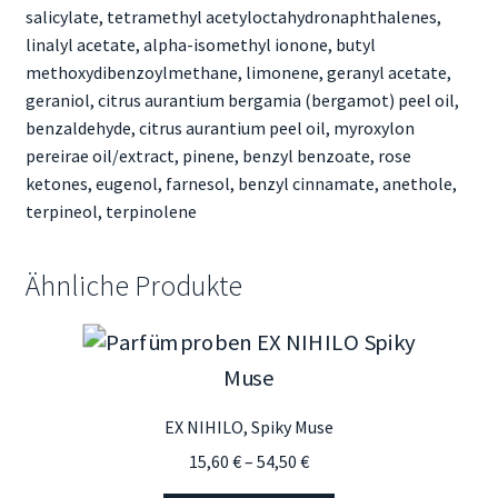
salicylate, tetramethyl acetyloctahydronaphthalenes,
linalyl acetate, alpha-isomethyl ionone, butyl
methoxydibenzoylmethane, limonene, geranyl acetate,
geraniol, citrus aurantium bergamia (bergamot) peel oil,
benzaldehyde, citrus aurantium peel oil, myroxylon
pereirae oil/extract, pinene, benzyl benzoate, rose
ketones, eugenol, farnesol, benzyl cinnamate, anethole,
terpineol, terpinolene
Ähnliche Produkte
EX NIHILO, Spiky Muse
Preisspanne:
15,60
€
–
54,50
€
15,60 €