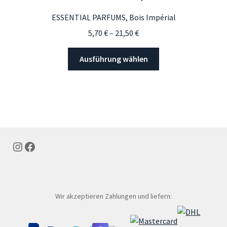
Optionen
ESSENTIAL PARFUMS, Bois Impérial
können
Preisspanne:
5,70
€
–
21,50
€
auf
5,70 €
der
Dieses
bis
Ausführung wählen
Produktseite
Produkt
21,50 €
gewählt
weist
werden
mehrere
Varianten
auf.
Die
Optionen
Instagram
Facebook
können
auf
der
Produktseite
Wir akzeptieren Zahlungen und liefern:
gewählt
werden