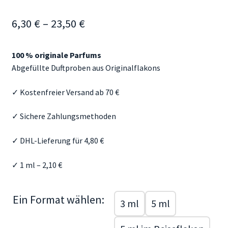
Mein Konto
Preisspanne:
6,30
€
–
23,50
€
Aroma Blog
6,30 €
100 % originale Parfums
bis
Duftberatung & FAQ
Abgefüllte Duftproben aus Originalflakons
23,50 €
✓ Kostenfreier Versand ab 70 €
✓ Sichere Zahlungsmethoden
✓ DHL-Lieferung für 4,80 €
✓ 1 ml – 2,10 €
Ein Format wählen:
3 ml
5 ml