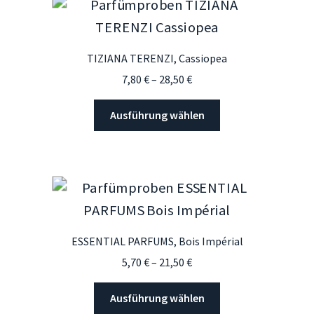
auf.
Die
Optionen
TIZIANA TERENZI, Cassiopea
können
Preisspanne:
7,80
€
–
28,50
€
auf
7,80 €
der
Dieses
bis
Ausführung wählen
Produktseite
Produkt
28,50 €
gewählt
weist
werden
mehrere
Varianten
auf.
Die
Optionen
ESSENTIAL PARFUMS, Bois Impérial
können
Preisspanne:
5,70
€
–
21,50
€
auf
5,70 €
der
Dieses
bis
Ausführung wählen
Produktseite
Produkt