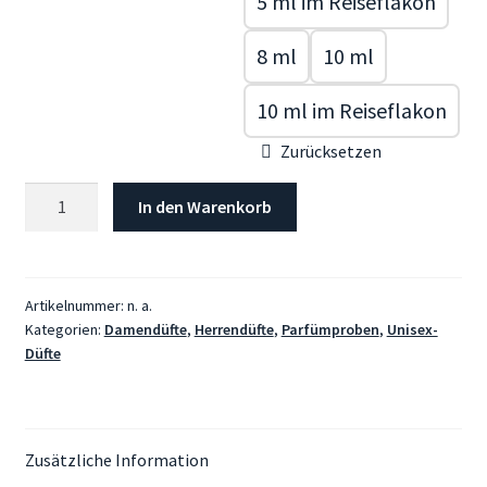
5 ml im Reiseflakon
8 ml
10 ml
10 ml im Reiseflakon
Zurücksetzen
ESCENTRIC
In den Warenkorb
MOLECULES,
Escentric
03
Menge
Artikelnummer:
n. a.
Kategorien:
Damendüfte
,
Herrendüfte
,
Parfümproben
,
Unisex-
Düfte
Zusätzliche Information