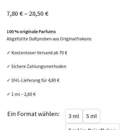
Mein Konto
Preisspanne:
7,80
€
–
28,50
€
Aroma Blog
7,80 €
100 % originale Parfums
bis
Duftberatung & FAQ
Abgefüllte Duftproben aus Originalflakons
28,50 €
✓ Kostenloser Versand ab 70 €
✓ Sichere Zahlungsmethoden
✓ DHL-Lieferung für 4,80 €
✓ 1 ml – 2,60 €
Ein Format wählen:
3 ml
5 ml