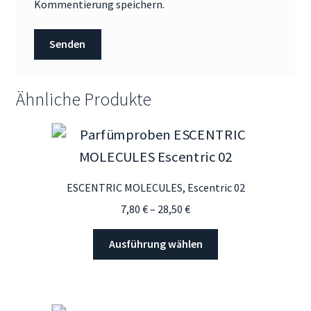
Kommentierung speichern.
Ähnliche Produkte
ESCENTRIC MOLECULES, Escentric 02
Preisspanne:
7,80
€
–
28,50
€
7,80 €
Dieses
bis
Ausführung wählen
Produkt
28,50 €
weist
mehrere
Varianten