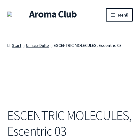
Aroma Club
Zur
Zum
Menü
Navigation
Inhalt
springen
springen
Willkommen
Start
Unisex-Düfte
ESCENTRIC MOLECULES, Escentric 03
Shop
Damendüfte
Herrendüfte
Unisex-Düfte
ESCENTRIC MOLECULES,
Sets
Escentric 03
Warenkorb