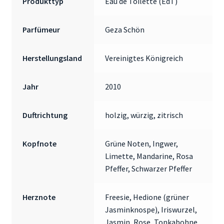
Produkttyp
Eau de Toilette (EdT)
Parfümeur
Geza Schön
Herstellungsland
Vereinigtes Königreich
Jahr
2010
Duftrichtung
holzig, würzig, zitrisch
Kopfnote
Grüne Noten, Ingwer,
Limette, Mandarine, Rosa
Pfeffer, Schwarzer Pfeffer
Herznote
Freesie, Hedione (grüner
Jasminknospe), Iriswurzel,
Jasmin, Rose, Tonkabohne,