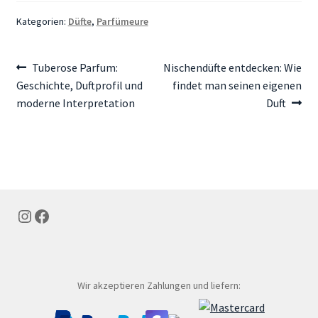
Kategorien:
Düfte
,
Parfümeure
Beitragsnavigation
Vorheriger
Nächster
Tuberose Parfum:
Nischendüfte entdecken: Wie
Beitrag:
Beitrag:
Geschichte, Duftprofil und
findet man seinen eigenen
moderne Interpretation
Duft
Instagram
Facebook
Wir akzeptieren Zahlungen und liefern: