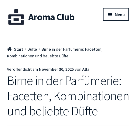
Zur
Zum
Aroma Club
Menü
Navigation
Inhalt
springen
springen
Willkommen
• Sichere Online-Zahl
Start
Düfte
Birne in der Parfümerie: Facetten,
Shop
Kombinationen und beliebte Düfte
Damendüfte
Veröffentlicht am
November 30, 2025
von
Alla
Birne in der Parfümerie:
Herrendüfte
Facetten, Kombinationen
Unisex-Düfte
und beliebte Düfte
Sets
Warenkorb